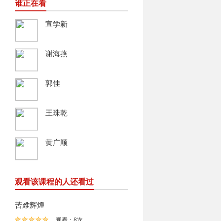
谁正在看
宣学新
谢海燕
郭佳
王珠乾
黄广顺
观看该课程的人还看过
苦难辉煌
观看：8次