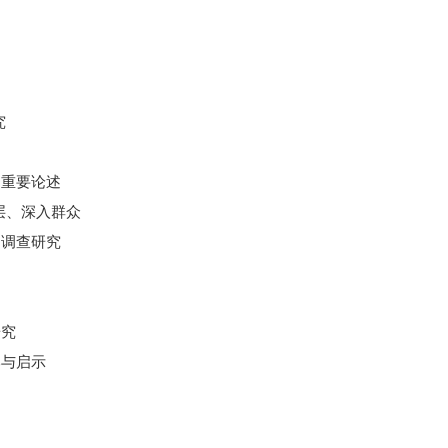
究
重要论述
层、深入群众
调查研究
究
与启示