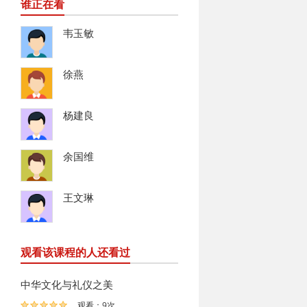
谁正在看
韦玉敏
徐燕
杨建良
余国维
王文琳
观看该课程的人还看过
中华文化与礼仪之美
观看：9次