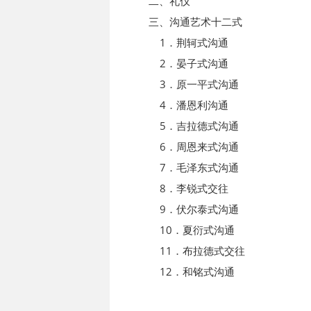
二、礼仪
三、沟通艺术十二式
1．荆轲式沟通
2．晏子式沟通
3．原一平式沟通
4．潘恩利沟通
5．吉拉德式沟通
6．周恩来式沟通
7．毛泽东式沟通
8．李锐式交往
9．伏尔泰式沟通
10．夏衍式沟通
11．布拉德式交往
12．和铭式沟通