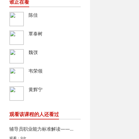
谁正在看
陈佳
覃泰树
魏弢
韦荣领
黄辉宁
观看该课程的人还看过
辅导员职业能力标准解读——基于实践的行动视角
观看：9次