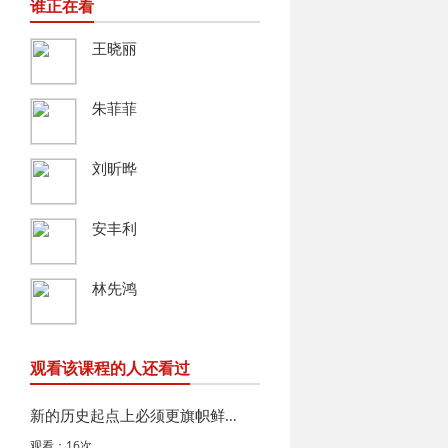
谁正在看
王晓丽
朱菲菲
刘昕晔
安丰利
林先鸿
观看该课程的人还看过
新的历史起点上必须更旗帜鲜明讲政治
观看：16次