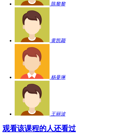
陈黎黎
黄凯颖
杨曼琳
王丽波
观看该课程的人还看过