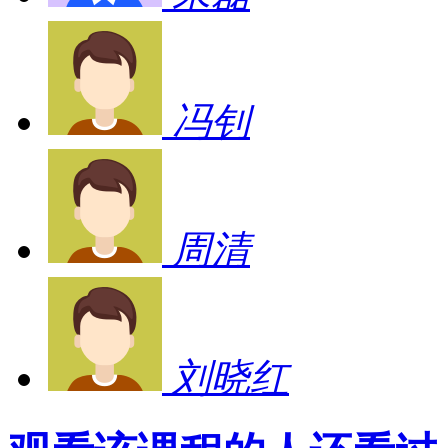
冯钊
周清
刘晓红