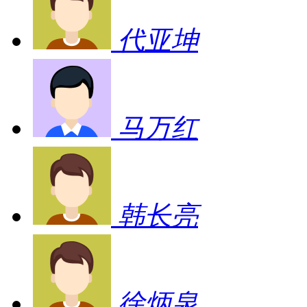
代亚坤
马万红
韩长亮
徐炳泉