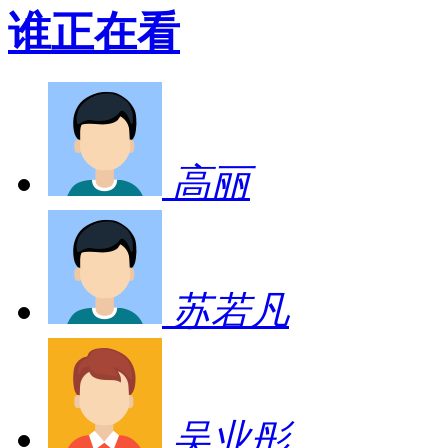
谁正在看
高丽
苏若凡
吴业彤