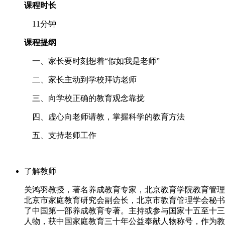
课程时长
11分钟
课程提纲
一、家长要时刻想着“假如我是老师”
二、家长主动到学校拜访老师
三、向学校正确的教育观念靠拢
四、虚心向老师请教，掌握科学的教育方法
五、支持老师工作
了解教师
关鸿羽教授，著名养成教育专家，北京教育学院教育管理
北京市家庭教育研究会副会长，北京市教育管理学会秘书
了中国第一部养成教育专著。主持或参与国家十五至十三
人物，获中国家庭教育三十年公益奉献人物称号，作为教