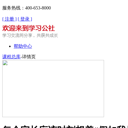
服务热线：400-653-8000
[ 注册 ]
[ 登录 ]
帮助中心
课程总库
-详情页