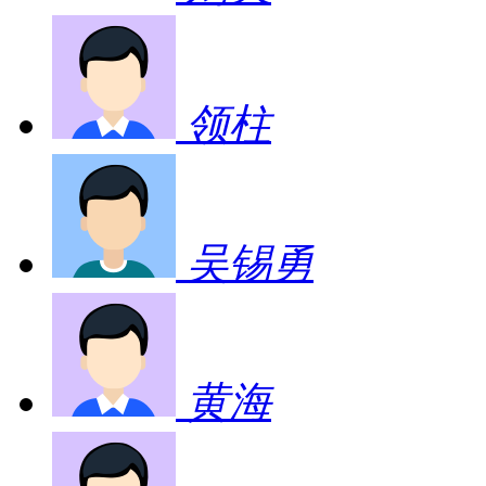
领柱
吴锡勇
黄海