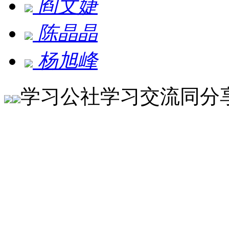
阎文婕
陈晶晶
杨旭峰
学习公社
学习交流同分