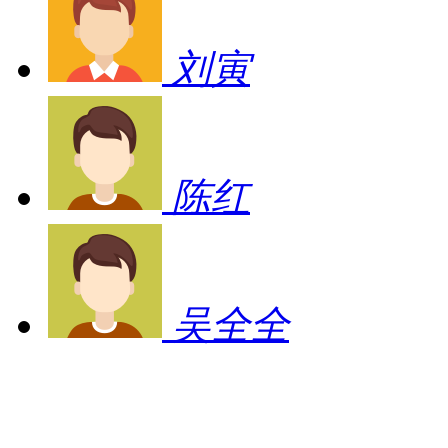
刘寅
陈红
吴全全