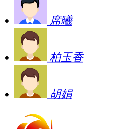
席曦
柏玉香
胡娟