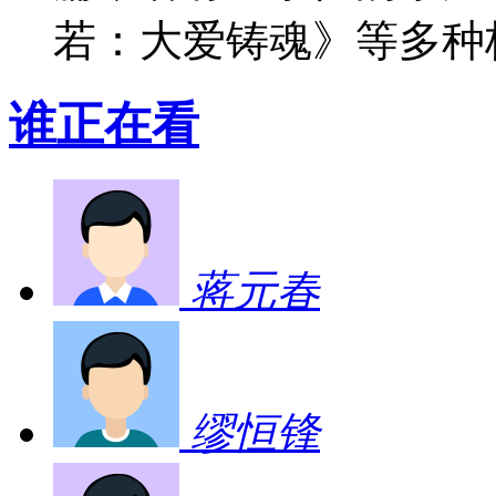
若：大爱铸魂》等多种
谁正在看
蒋元春
缪恒锋