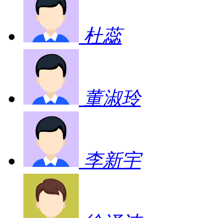
杜蕊
董淑玲
李新宇