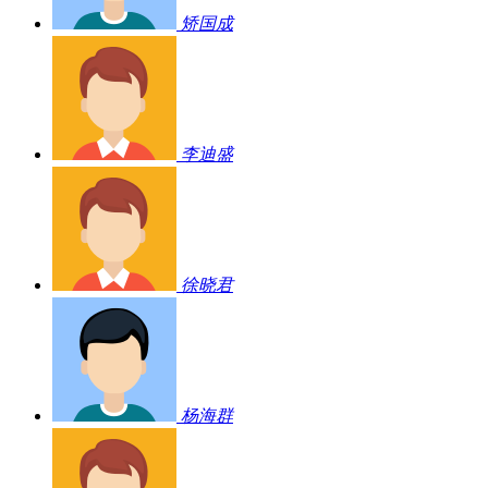
矫国成
李迪盛
徐晓君
杨海群