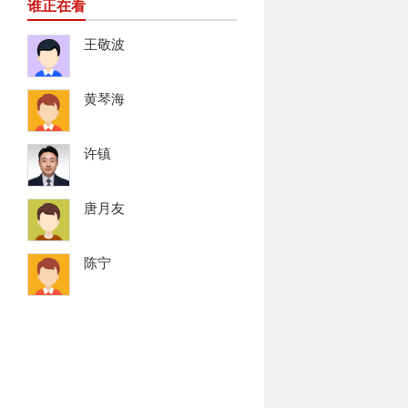
谁正在看
王敬波
黄琴海
许镇
唐月友
陈宁