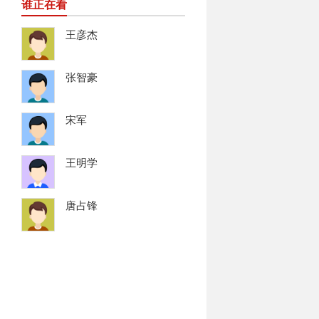
谁正在看
王彦杰
张智豪
宋军
王明学
唐占锋