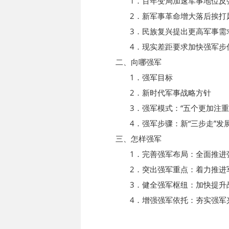
1．百年变局加速军事地位反
2．新军事革命增大落后挨打
3．民族复兴提出更高军事需
4．现实差距要求加快强军步
二、向哪强军
1．强军目标
2．新时代军事战略方针
3．强军模式：“五个更加注重”
4．强军步骤：新“三步走”发展
三、怎样强军
1．完善强军布局：全面推进强
2．突出强军重点：着力推进军
3．健全强军枢纽：加快提升战
4．增强强军依托：夯实强军兴