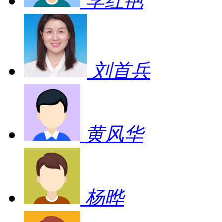
李红艳
刘首兵
黄风华
杨晔