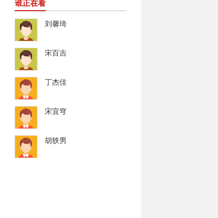
谁正在看
刘馨琦
宋百吉
丁杰佳
宋宜穹
胡轶男