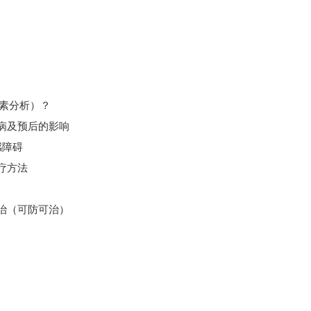
素分析）？
及预后的影响
障碍
疗方法
（可防可治）
务