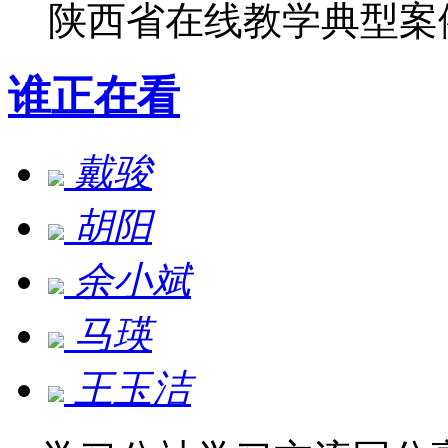
陕西省在线教学典型案
谁正在看
戴骏
胡阳
余小斌
马瑛
王玉洁