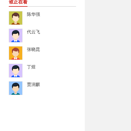
谁正在看
陈华强
代云飞
张晓昆
丁煜
贾润麒