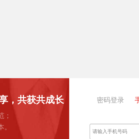
享，共获共成长
密码登录
范；
本。