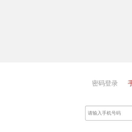
享，共获共成长
密码登录
范；
本。