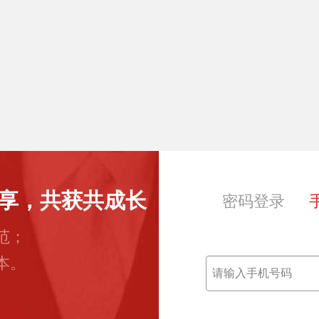
享，共获共成长
密码登录
范；
本。