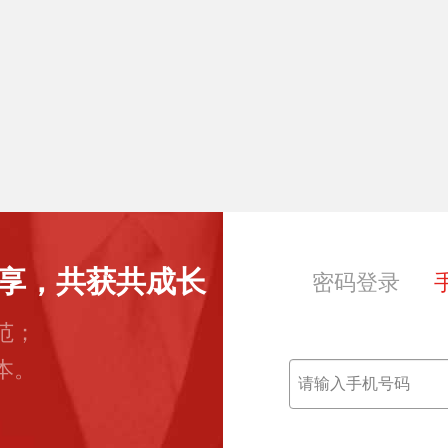
享，共获共成长
密码登录
范；
本。