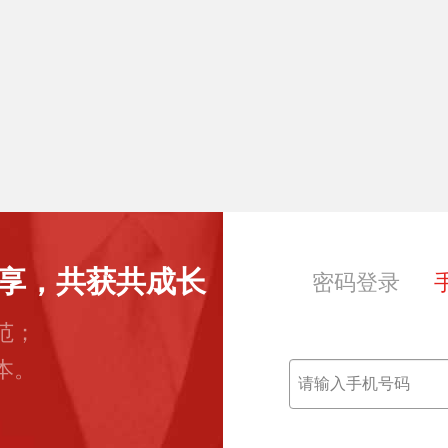
享，共获共成长
密码登录
范；
本。