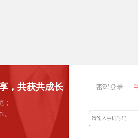
享，共获共成长
密码登录
范；
本。