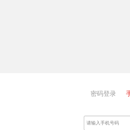
享，共获共成长
密码登录
范；
本。