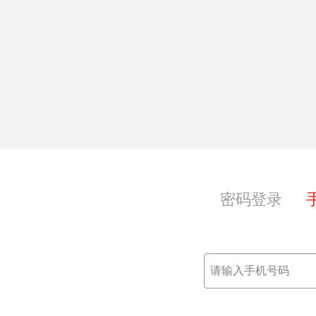
享，共获共成长
密码登录
范；
本。