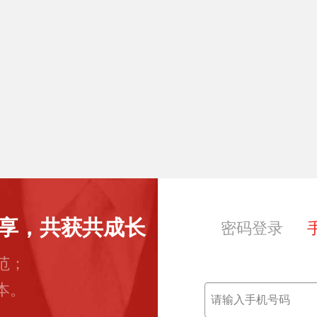
享，共获共成长
密码登录
范；
本。