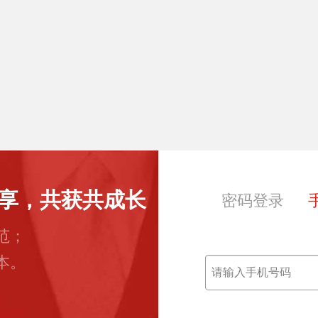
享，共获共成长
密码登录
范；
本。