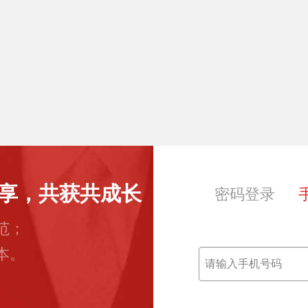
享，共获共成长
密码登录
范；
本。