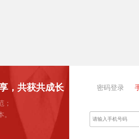
享，共获共成长
密码登录
范；
本。