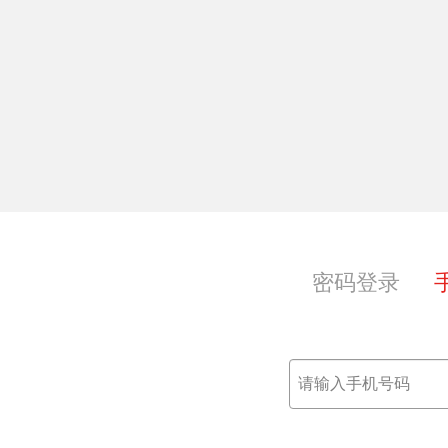
享，共获共成长
密码登录
范；
本。