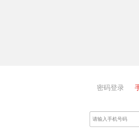
享，共获共成长
密码登录
范；
本。