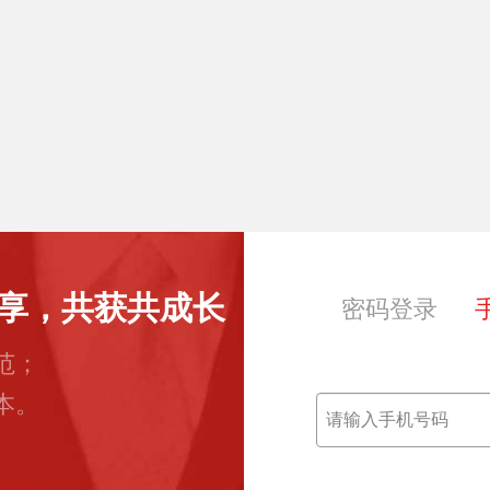
享，共获共成长
密码登录
范；
本。