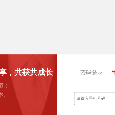
享，共获共成长
密码登录
范；
本。