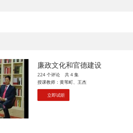
廉政文化和官德建设
224 个评论 共 4 集
授课教师：黄苇町、王杰
立即试听