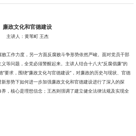
廉政文化和官德建设
主讲人：黄苇町 王杰
败工作力度，另一方面反腐败斗争形势依然严峻。面对党员干部
义等问题，全党必须警醒起来。主讲人结合十八大“反腐倡廉”的
德”要求，围绕“廉政文化与官德建设”，对廉政的历史与现状、官德
对新形势下如何进一步加强廉政文化和官德建设进行了深入的探
修养，核心是理想信念；王杰则强调了建立健全法律法规及实现全