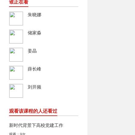
谁正在看
朱晓娜
储家淼
姜晶
薛长峰
刘开频
观看该课程的人还看过
新时代背景下高校党建工作
观看：9次