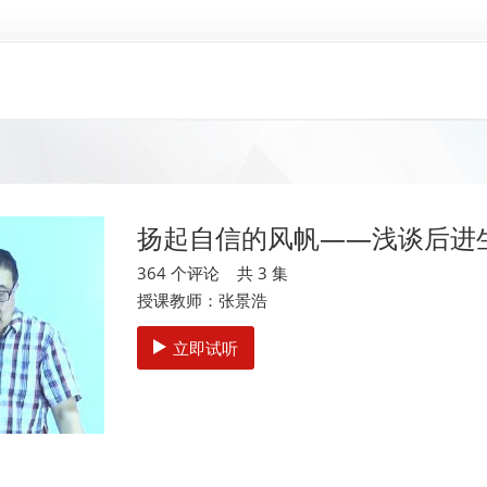
扬起自信的风帆——浅谈后进
364 个评论 共 3 集
授课教师：张景浩
立即试听