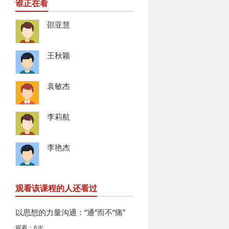
谁正在看
邵亚慧
王秋颖
袁敏杰
李莉航
李艳杰
观看该课程的人还看过
以思想的力量沟通：“通”而不“痛”
观看：6次