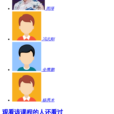
周瑾
冯志刚
全鹰鹏
杨秀木
观看该课程的人还看过