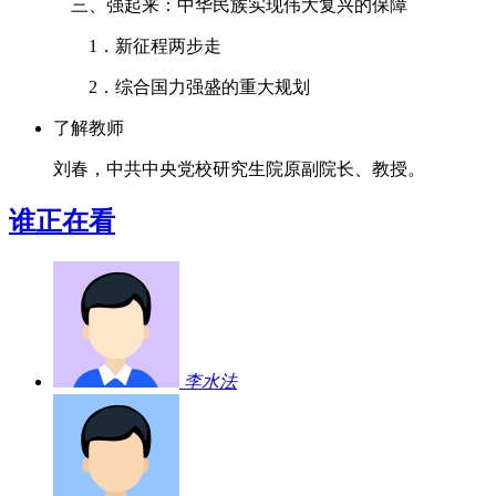
三、强起来：中华民族实现伟大复兴的保障
1．新征程两步走
2．综合国力强盛的重大规划
了解教师
刘春，中共中央党校研究生院原副院长、教授。
谁正在看
李水法