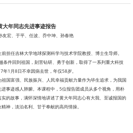
黄大年同志先进事迹报告
孙友宏、于平、任波、乔中坤、孙春艳
前担任吉林大学地球探测科学与技术学院教授、博士生导师。
优越条件回到祖国，刻苦钻研、勇于创新，取得了一系列重大科技
7年1月8日不幸因病去世，年仅58岁。
祖国富强、民族振兴、人民幸福贡献力量作为毕生追求，为我国
先进事迹感人肺腑。本课程中，5位报告团成员从多个视角，用朴
真实的故事，满怀深情地讲述了黄大年同志心有大我、至诚报国的
业精神，淡泊名利、甘于奉献的高尚情操。