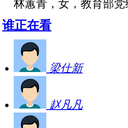
林蕙青，女，教育部党
谁正在看
梁仕新
赵凡凡