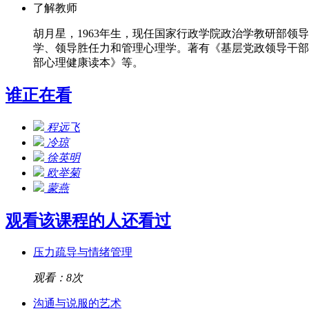
了解教师
胡月星，1963年生，现任国家行政学院政治学教研部
学、领导胜任力和管理心理学。著有《基层党政领导干部
部心理健康读本》等。
谁正在看
程远飞
冷琼
徐英明
欧举菊
蒙燕
观看该课程的人还看过
压力疏导与情绪管理
观看：8次
沟通与说服的艺术