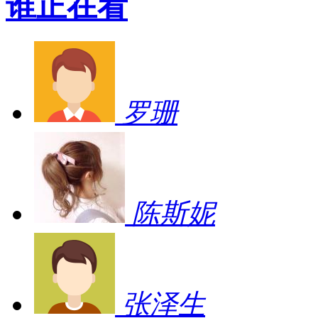
谁正在看
罗珊
陈斯妮
张泽生